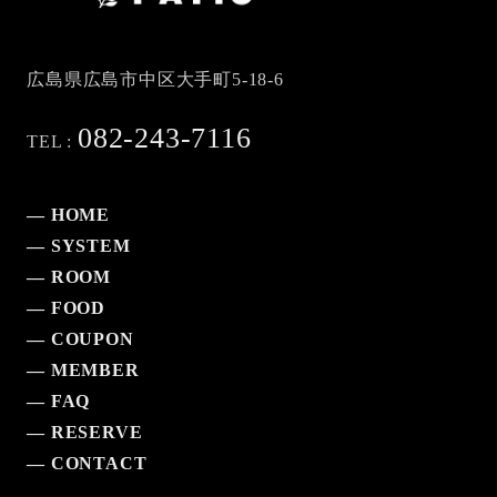
広島県広島市中区大手町5-18-6
082-243-7116
TEL :
— HOME
— SYSTEM
— ROOM
— FOOD
— COUPON
— MEMBER
— FAQ
— RESERVE
— CONTACT