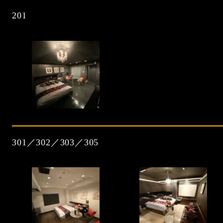
201
301／302／303／305