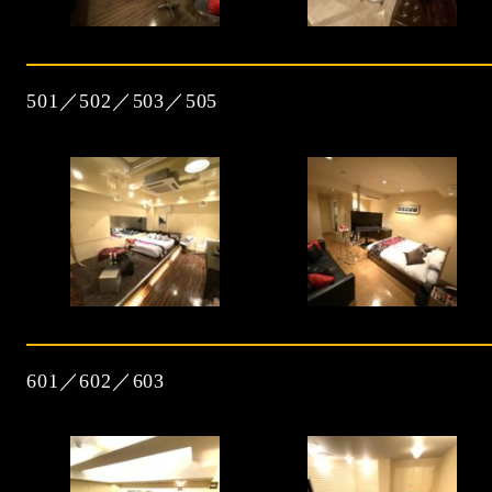
501／502／503／505
601／602／603