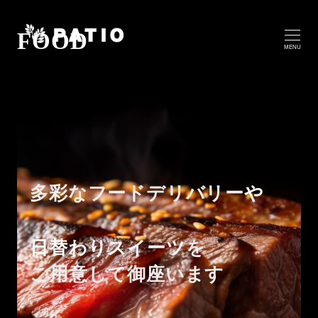
FOOD
MENU
多彩なフードデリバリー
や
日替わりスイーツ
を
ご用意して御座います