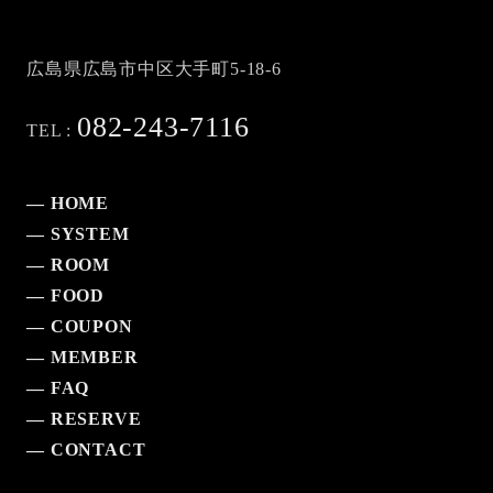
広島県広島市中区大手町5-18-6
082-243-7116
TEL :
— HOME
— SYSTEM
— ROOM
— FOOD
— COUPON
— MEMBER
— FAQ
— RESERVE
— CONTACT